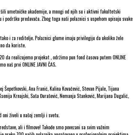
ili umetničke akademije, a mnogi od njih su i aktivni fakultetski
mu i podršku predavača. Zbog toga naši polaznici s uspehom upisuju svake
ako i za reditelje. Polaznici glume imaju privilegiju da ukoliko žele
no da koriste.
2020 da realizujemo projekat , održimo pun fond časova putem ONLINE
smo naš prvi ONLINE JAVNI ČAS.
rej Šepetkovski, Ana Franić, Kalina Kovačević, Stevan Pijale, Tijana
 Ksenija Krnajski, Saša Đurašević, Nemanja Stanković, Marijana Dugalić,
i živeli u našoj zemlji i svetu.
redstave, ali i filmove! Takođe smo povezani sa svim važnim
ada je preko 700 naših polaznika angažovano u profesionalnim projektima.