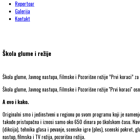
Repertoar
Galerija
Kontakt
Škola glume i režije
Škola glume, Javnog nastupa, Filmske i Pozorišne režije ”Prvi koraci” z
Škola glume, Javnog nastupa, Filmske i Pozorišne režije ''Prvi koraci'' 
A evo i kako.
Originalni smo i jedinstveni u regionu po svom programu koji je namenjen
takođe pristupačna i iznosi samo oko 650 dinara po školskom času. Na
(dikcija), tehnika glasa i pevanje, scenske igre (ples), scenski pokret, 
nastup, filmska i TV režija, pozorišna režija.