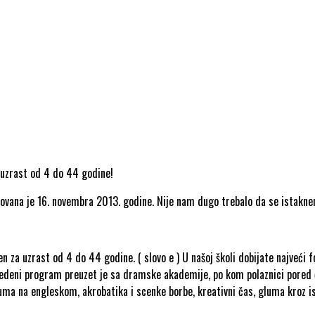
a uzrast od 4 do 44 godine!
osnovana je 16. novembra 2013. godine. Nije nam dugo trebalo da se istakn
 za uzrast od 4 do 44 godine. ( slovo e ) U našoj školi dobijate najveći f
vedeni program preuzet je sa dramske akademije, po kom polaznici pore
gluma na engleskom, akrobatika i scenke borbe, kreativni čas, gluma kroz is