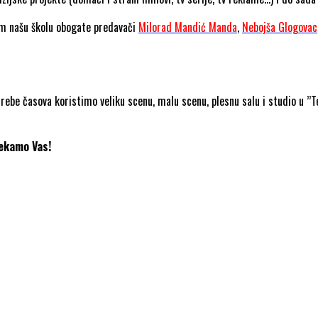
m našu školu obogate predavači
Milorad Mandić Manda
,
Nebojša Glogovac
be časova koristimo veliku scenu, malu scenu, plesnu salu i studio u ’’T
Čekamo Vas!