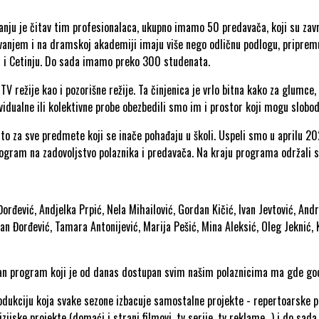
ju je čitav tim profesionalaca, ukupno imamo 50 predavača, koji su završ
zovanjem i na dramskoj akademiji imaju više nego odličnu podlogu, pripre
i i Cetinju. Do sada imamo preko 300 studenata.
režije kao i pozorišne režije. Ta činjenica je vrlo bitna kako za glumce, t
idualne ili kolektivne probe obezbedili smo im i prostor koji mogu slobod
to za sve predmete koji se inače pohađaju u školi. Uspeli smo u aprilu 
program na zadovoljstvo polaznika i predavača. Na kraju programa održali 
 Đorđević, Andjelka Prpić, Nela Mihailović, Gordan Kičić, Ivan Jevtović, And
jan Đorđević, Tamara Antonijević, Marija Pešić, Mina Aleksić, Oleg Jeknić,
n program koji je od danas dostupan svim našim polaznicima ma gde god on
odukciju koja svake sezone izbacuje samostalne projekte - repertoarske p
zijske projekte (domaći i strani filmovi, tv serije, tv reklame...) i do s