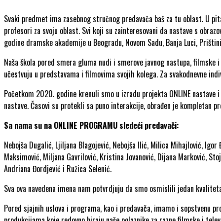
Svaki predmet ima zasebnog stručnog predavača baš za tu oblast. U pitan
profesori za svoju oblast. Svi koji su zainteresovani da nastave s obra
godine dramske akademije u Beogradu, Novom Sadu, Banja Luci, Prištin
Naša škola pored smera gluma nudi i smerove javnog nastupa, filmske i TV 
učestvuju u predstavama i filmovima svojih kolega. Za svakodnevne indiv
Početkom 2020. godine krenuli smo u izradu projekta ONLINE nastave i 
nastave. Časovi su protekli sa puno interakcije, obrađen je kompletan 
Sa nama su na ONLINE PROGRAMU sledeći predavači:
Nebojša Dugalić, Ljiljana Blagojević, Nebojša Ilić, Milica Mihajlović, Igor
Maksimović, Miljana Gavrilović, Kristina Jovanović, Dijana Marković, Sto
Andriana Đordjević i Ružica Selenić.
Sva ova navedena imena nam potvrdjuju da smo osmislili jedan kvaliteta
Pored sjajnih uslova i programa, kao i predavača, imamo i sopstvenu pr
produkcijama koje redovno biraju naše polaznike za razne filmske i televi