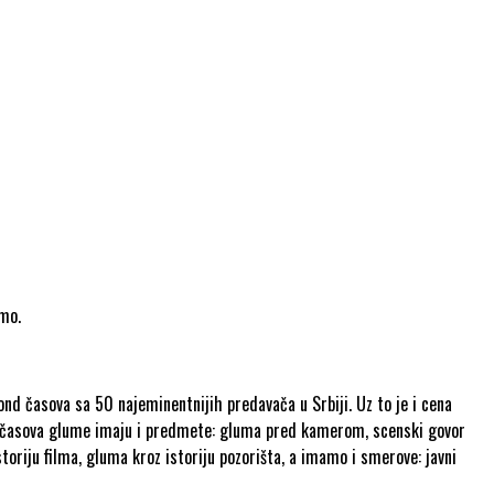
emo.
ond časova sa 50 najeminentnijih predavača u Srbiji. Uz to je i cena
d časova glume imaju i predmete: gluma pred kamerom, scenski govor
toriju filma, gluma kroz istoriju pozorišta, a imamo i smerove: javni