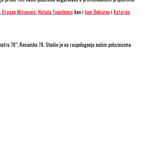
,
Dragan Mićanović
,
Nataša Tapušković
kao i
Ivan Bekjarev
i
Katarina
eatru 78’’, Resavska 78. Studio je na raspolaganju našim polaznicima